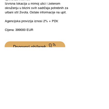
Izvrsna lokacija u mirnoj ulici i zelenom
okruženju u blizini svih sadržaja potrebnih za
urbani stil života. Ostale informacije na upit.
Agencijska provizija iznosi 2% + PDV.
Cijena: 399000 EUR
Dogovori obilazak
Matrix Nekretnine d.o.o.
OIB:
75312822597
Radnička cesta 50