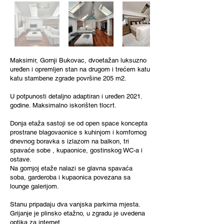
Maksimir, Gornji Bukovac, dvoetažan luksuzno
uređen i opremljen stan na drugom i trećem katu
katu stambene zgrade površine 205 m2.
U potpunosti detaljno adaptiran i uređen 2021.
godine. Maksimalno iskorišten tlocrt.
Donja etaža sastoji se od open space koncepta
prostrane blagovaonice s kuhinjom i komfornog
dnevnog boravka s izlazom na balkon, tri
spavaće sobe , kupaonice, gostinskog WC-a i
ostave.
Na gornjoj etaže nalazi se glavna spavaća
soba, garderoba i kupaonica povezana sa
lounge galerijom.
Stanu pripadaju dva vanjska parkirna mjesta.
Grijanje je plinsko etažno, u zgradu je uvedena
optika za internet.